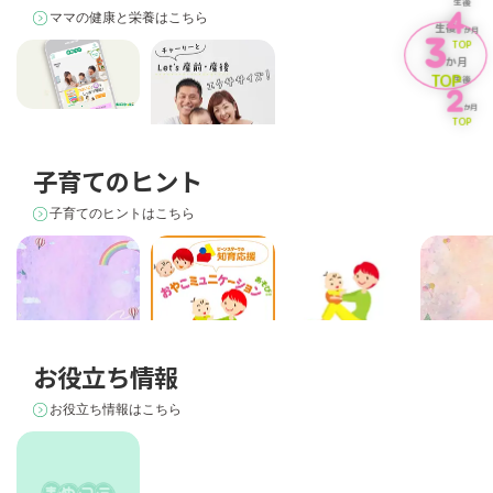
生後
4
育の一つ
に愛情を伝えるス
寝姿を撮影
中のママ 
ママの健康と栄養はこちら
生後
キンシップ
後の生活に
か月
3
TOP
か月
TOP
生後
2
か月
TOP
メンバーズクラブ
「まめコミ」のご
子育てのヒント
案内
チャーリーとLet's
産前・産後
子育てのヒントはこちら
exercise!
今月のオス
お役立ち情報
絵本
月齢0～4か⽉の赤
おやこ遊びの大切
おやこミュニケー
ちゃんにオススメ
さ
ション
お役立ち情報はこちら
の絵本