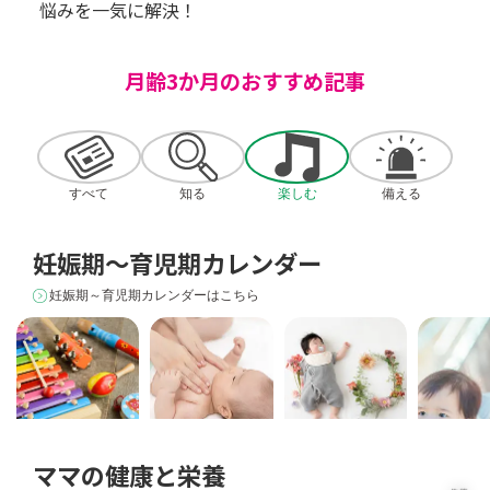
悩みを一気に解決！
月齢3か月のおすすめ記事
すべて
知る
楽しむ
備える
妊娠期～育児期カレンダー
妊娠期～育児期カレンダーはこちら
ママの健康と栄養
[リトミック]音楽
[ベビーマッサー
[おひるねアート]
ママVOICE
を利用した幼児教
ジ]ママが赤ちゃん
赤ちゃんの可愛い
のお子さま