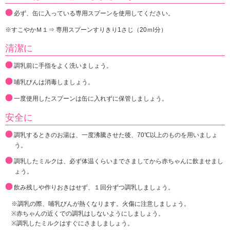
必ず、缶に入っている専用スプーンを使用してください。
※すこやかＭ１⇒ 専用スプーンすりきり1さじ（20ｍl分）
清潔に
調乳前に手指をよく洗いましょう。
哺乳びんは消毒しましょう。
一度使用したスプーンは缶に入れずに保管しましょう。
安全に
調乳するときのお湯は、一度沸騰させた後、70℃以上のものを用いましょ
う。
調乳したミルクは、必ず体温くらいまでさましてから赤ちゃんに飲ませまし
ょう。
飲み残しや作りおきはせず、１回分ずつ調乳しましょう。
※調乳の際、哺乳びんが熱くなります。火傷に注意しましょう。
※赤ちゃんの近くでの調乳はしないようにしましょう。
※調乳したミルクはすぐにさましましょう。