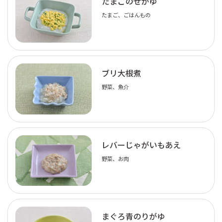
たまごのせがゆ
たまご、ごはんもの
ブリ大根煮
野菜、魚介
レバーじゃがいもあえ
野菜、お肉
まぐろ青のりがゆ