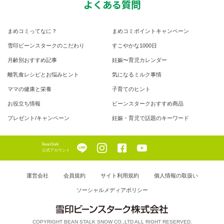
よくある質問
まめコミってなに？
まめコミポイントキャンペーン
雪印ビーンスタークのこだわり
すこやかな1000日
月齢別おすすめ記事
妊娠〜育児カレンダー
離乳食レシピとお悩みヒント
気になるミルク事情
ママの健康と栄養
子育てのヒント
お役立ち情報
ビーンスタークおすすめ商品
プレゼント/キャンペーン
妊娠・育児で話題のキーワード
BeanStalk
公式アカウント
運営会社
会員規約
サイト利用規約
個人情報の取扱い
ソーシャルメディアポリシー
COPYRIGHT BEAN STALK SNOW CO.,LTD ALL RIGHT RESERVED.