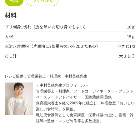
材料
つくりかた
材料
ブリ刺身1切れ（皮を除いた切り身でもよい）
10ｇ
大根
15ｇ
水溶き片栗粉（片栗粉に3倍量程の水を混ぜたもの）
小さじ1/2
だし汁
大さじ３
レシピ提供：管理栄養士・料理家 中村美穂先生
＜中村美穂先生プロフィール＞
管理栄養士・料理家。フードコーディネーター・プラント
ベースフードアドバイザー・国際薬膳調理師。
保育園栄養士を経て2009年に独立し、料理教室「おいしい
楽しい食時間」を開催。
乳幼児食講師として食育講座・栄養相談のほか、書籍・雑
誌等の監修・レシピ制作等を多数担当。