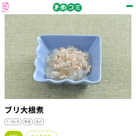
ログイン
ブリ大根煮
7～8か月
野菜
魚介