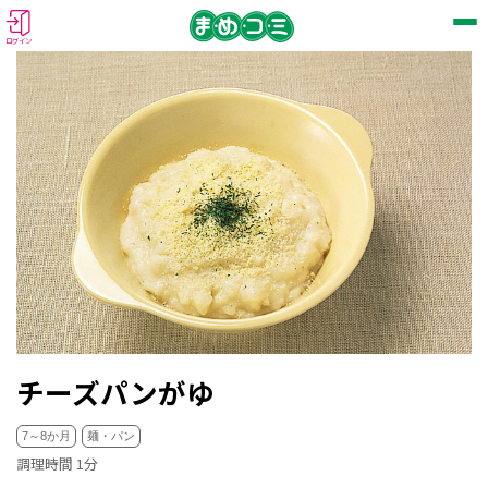
ログイン
チーズパンがゆ
7～8か月
麺・パン
調理時間 1分