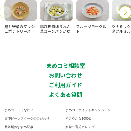
鮭と野菜のマッシ
鶏ひき肉ほうれん
フルーツヨーグル
ツナミック
ュポテトリース
草コーンパンがゆ
ト
タブルミル
まめコミ相談室
お問い合わせ
ご利用ガイド
よくある質問
まめコミってなに？
まめコミポイントキャンペーン
雪印ビーンスタークのこだわり
すこやかな1000日
月齢別おすすめ記事
妊娠〜育児カレンダー