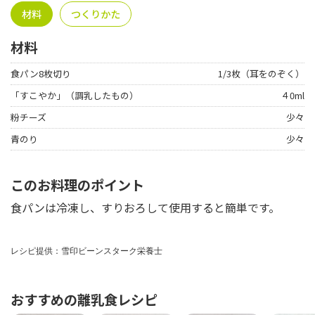
材料
つくりかた
材料
食パン8枚切り
1/3枚（耳をのぞく）
「すこやか」（調乳したもの）
４0ml
粉チーズ
少々
青のり
少々
このお料理のポイント
食パンは冷凍し、すりおろして使用すると簡単です。
レシピ提供：雪印ビーンスターク栄養士
おすすめの離乳食レシピ