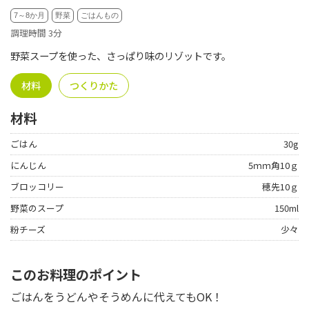
7～8か月
野菜
ごはんもの
調理時間 3分
野菜スープを使った、さっぱり味のリゾットです。
材料
つくりかた
材料
ごはん
30g
にんじん
5ｍｍ角10ｇ
ブロッコリー
穂先10ｇ
野菜のスープ
150ml
粉チーズ
少々
このお料理のポイント
ごはんをうどんやそうめんに代えてもOK！