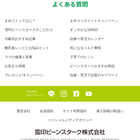
よくある質問
まめコミってなに？
まめコミポイントキャンペーン
雪印ビーンスタークのこだわり
すこやかな1000日
月齢別おすすめ記事
妊娠〜育児カレンダー
離乳食レシピとお悩みヒント
気になるミルク事情
ママの健康と栄養
子育てのヒント
お役立ち情報
ビーンスタークおすすめ商品
プレゼント/キャンペーン
妊娠・育児で話題のキーワード
BeanStalk
公式アカウント
運営会社
会員規約
サイト利用規約
個人情報の取扱い
ソーシャルメディアポリシー
COPYRIGHT BEAN STALK SNOW CO.,LTD ALL RIGHT RESERVED.