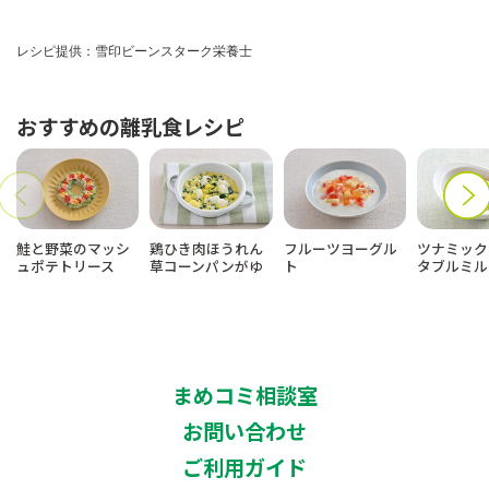
レシピ提供：雪印ビーンスターク栄養士
おすすめの離乳食レシピ
鮭と野菜のマッシ
鶏ひき肉ほうれん
フルーツヨーグル
ツナミック
ュポテトリース
草コーンパンがゆ
ト
タブルミル
まめコミ相談室
お問い合わせ
ご利用ガイド