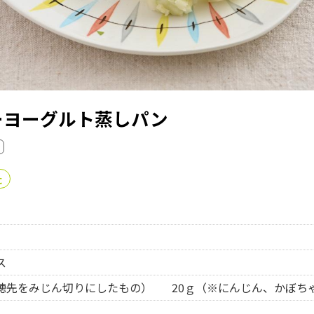
ーヨーグルト蒸しパン
ン
た
ス
穂先をみじん切りにしたもの）
20ｇ（※にんじん、かぼち