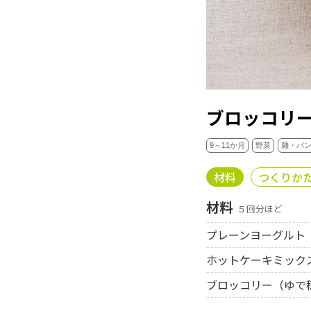
ブロッコリ
9～11か月
野菜
麺・パ
材料
つくりか
材料
５回分ほど
プレーンヨーグルト
ホットケーキミック
ブロッコリー（ゆで