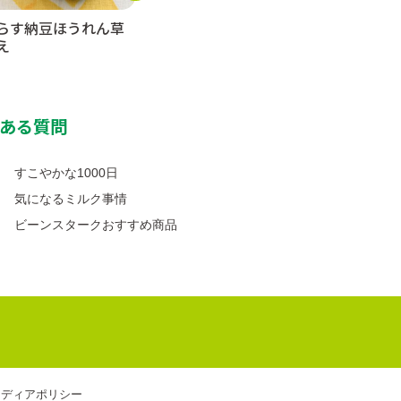
らす納豆ほうれん草
高野豆腐の卵とじうど
あじとオク
え
ん
スパゲッテ
ある質問
すこやかな1000日
気になるミルク事情
ビーンスタークおすすめ商品
メディアポリシー