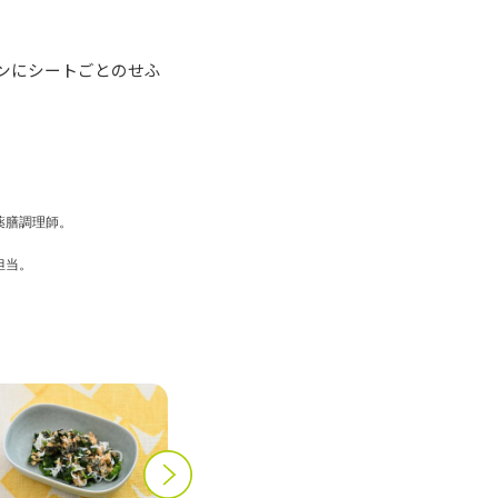
ンにシートごとのせふ
薬膳調理師。
担当。