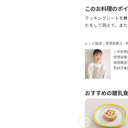
このお料理のポ
クッキングシートを敷
たをして弱火で、また
レシピ提供：管理栄養士・
＜中村美
管理栄養
保育園栄
乳幼児食
おすすめの離乳