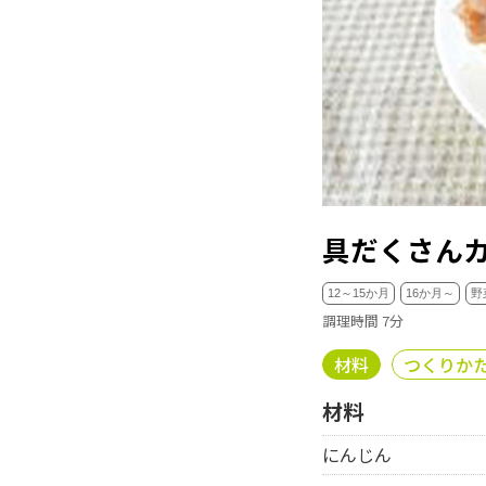
具だくさん
12～15か月
16か月～
野
調理時間 7分
材料
つくりか
材料
にんじん