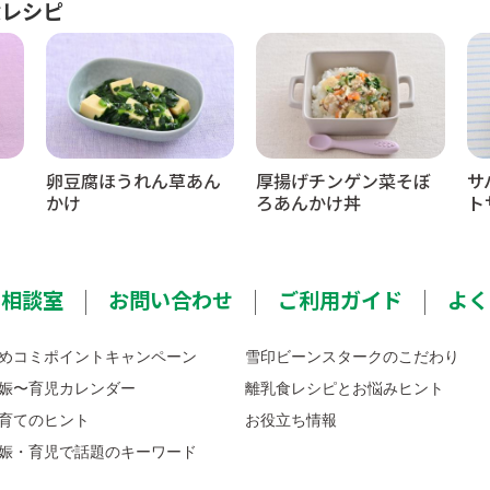
食レシピ
卵豆腐ほうれん草あん
厚揚げチンゲン菜そぼ
サ
かけ
ろあんかけ丼
ト
ミ相談室
お問い合わせ
ご利用ガイド
よく
めコミポイントキャンペーン
雪印ビーンスタークのこだわり
娠〜育児カレンダー
離乳食レシピとお悩みヒント
育てのヒント
お役立ち情報
娠・育児で話題のキーワード