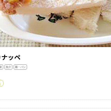
カナッペ
菜
魚介
麺・パン
た